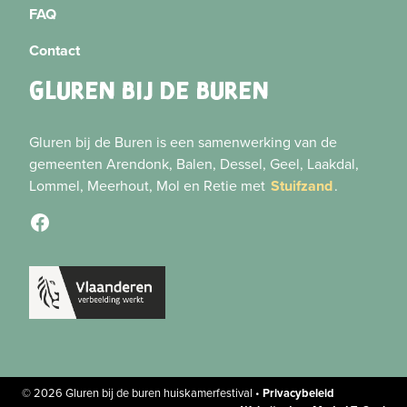
FAQ
Contact
GLUREN BIJ DE BUREN
Gluren bij de Buren is een samenwerking van de
gemeenten Arendonk, Balen, Dessel, Geel, Laakdal,
Lommel, Meerhout, Mol en Retie met
Stuifzand
.
Facebook
© 2026 Gluren bij de buren huiskamerfestival •
Privacybeleid