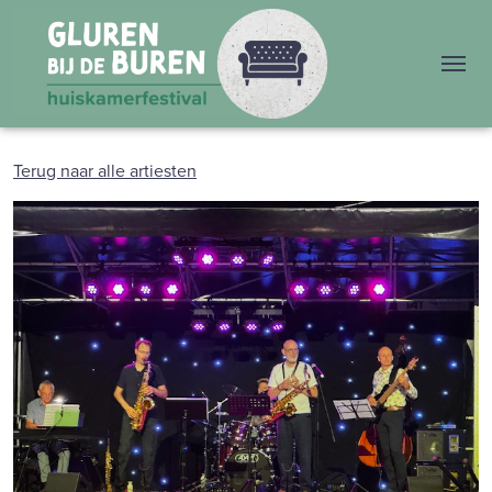
Me
Terug naar alle artiesten