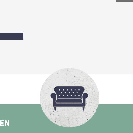
ijk artiest
>
REN