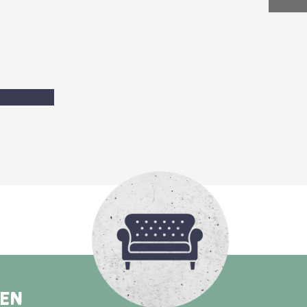
ijk artiest
>
REN