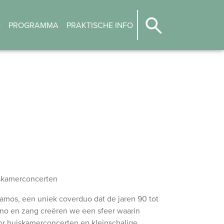
N
PROGRAMMA
PRAKTISCHE INFO
iskamerconcerten
amos, een uniek coverduo dat de jaren 90 tot
iano en zang creëren we een sfeer waarin
r huiskamerconcerten en kleinschalige