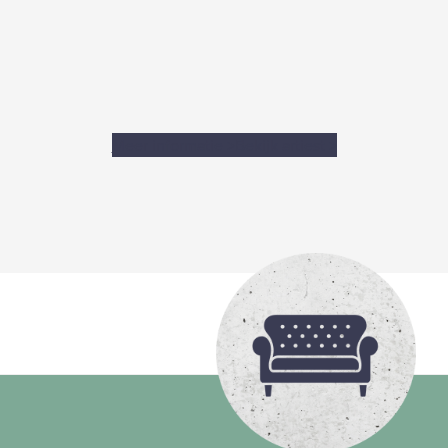
Meer informatie
>
Bekijk artiest
>